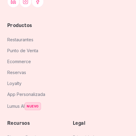
Productos
Restaurantes
Restaurantes
Punto de Venta
Ecommerce
Punto de
Ecommerce
Venta
Reservas
Reservas
Loyalty
Loyalty
App Personalizada
Lumus AI
App
NUEVO
Personalizada
Lumus
Recursos
Legal
AI