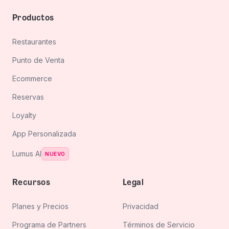
Productos
Restaurantes
Restaurantes
Punto de Venta
Ecommerce
Punto de
Ecommerce
Venta
Reservas
Reservas
Loyalty
Loyalty
App Personalizada
Lumus AI
App
NUEVO
Personalizada
Lumus
Recursos
Legal
AI
Planes y Precios
Privacidad
Privacidad
Programa de Partners
Términos de Servicio
Planes y