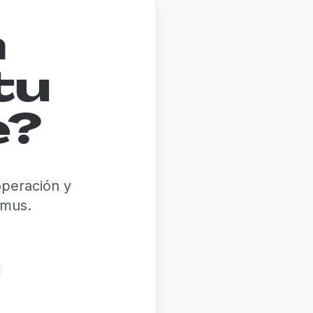
a
tu
e?
operación y
umus.