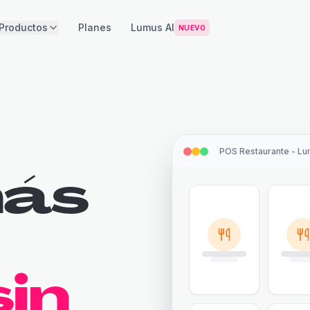
Productos
Planes
Lumus AI
NUEVO
POS Restaurante - L
más
in