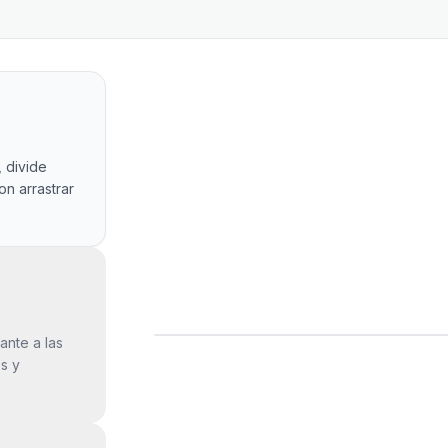
, divide
on arrastrar
ante a las
s y